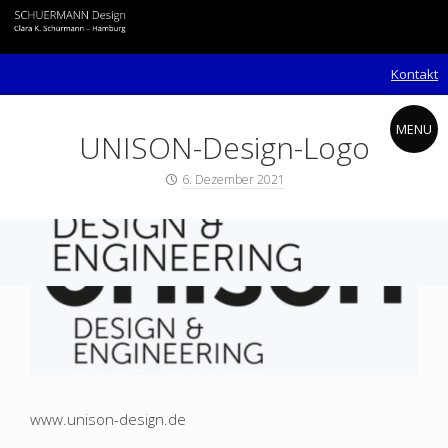
Skip
to
content
Kontakt
MENU
UNISON-Design-Logo
Posted
6. Dezember 2021
on
SCHUERMANN
Design
–
Grafik
|
Bilder
www.unison-design.de
|