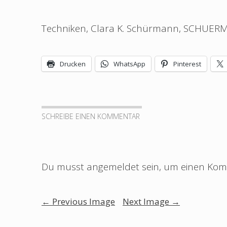
Techniken, Clara K. Schürmann, SCHUER
Drucken
WhatsApp
Pinterest
SCHREIBE EINEN KOMMENTAR
Du musst
angemeldet
sein, um einen Ko
Image
←
Previous Image
Next Image
→