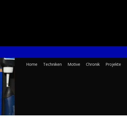
Clara
Home
Techniken
Motive
Chronik
Projekte
K.
Schürmann
–
Kunst
und
Design