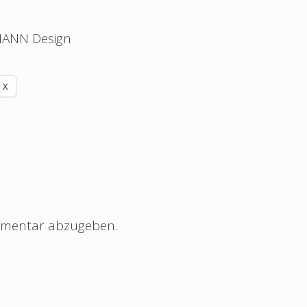
MANN Design
X
mmentar abzugeben.