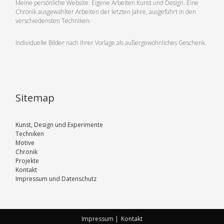
Meine persönliche Website. Eigene Arbeiten Kunst und Design. Eine
Chronik ausgewählter Arbeiten der letzten Jahre, ausgeführt in den
verschiedensten Techniken.
Individuelle Bilder nach Ihrer Vorlage als außergewöhnliches Geschenk.
Sitemap
Kunst, Design und Experimente
Techniken
Motive
Chronik
Projekte
Kontakt
Impressum und Datenschutz
Impressum |
Kontakt