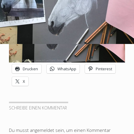
SCHUERMANN
Design
–
Grafik
Drucken
WhatsApp
Pinterest
|
X
Bilder
|
Plastik
|
SCHREIBE EINEN KOMMENTAR
Experimentelles
Du musst
angemeldet
sein, um einen Kommentar