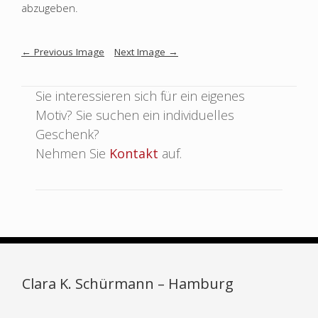
abzugeben.
Image
←
Previous Image
Next Image
→
navigation
Sie interessieren sich für ein eigenes
Motiv? Sie suchen ein individuelles
Geschenk?
Nehmen Sie
Kontakt
auf.
Clara K. Schürmann – Hamburg