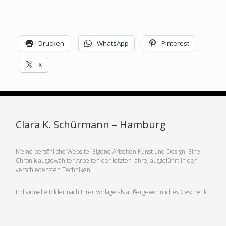
Drucken
WhatsApp
Pinterest
X
Clara K. Schürmann – Hamburg
Meine persönliche Website. Eigene Arbeiten Kunst und Design. Eine
Chronik ausgewählter Arbeiten der letzten Jahre, ausgeführt in den
verschiedensten Techniken.
Individuelle Bilder nach Ihrer Vorlage als außergewöhnliches Geschenk.