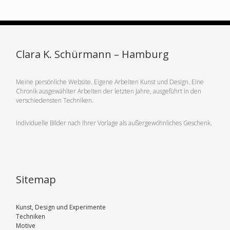
Clara K. Schürmann – Hamburg
Meine persönliche Website. Eigene Arbeiten Kunst und Design. Eine
Chronik ausgewählter Arbeiten der letzten Jahre, ausgeführt in den
verschiedensten Techniken.
Individuelle Bilder nach Ihrer Vorlage als außergewöhnliches Geschenk.
Sitemap
Kunst, Design und Experimente
Techniken
Motive