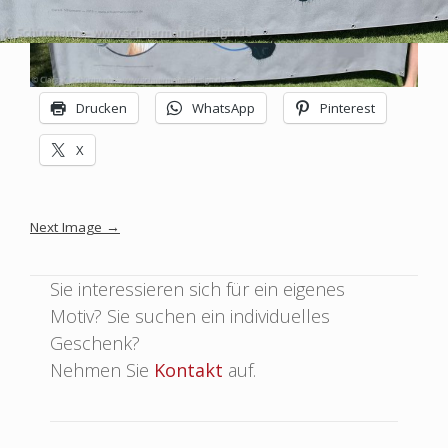
SCHUERMANN
Design
–
Drucken
WhatsApp
Pinterest
Grafik
|
X
Bilder
|
Plastik
Image
Next Image
→
|
Experimentelles
navigation
Sie interessieren sich für ein eigenes
Motiv? Sie suchen ein individuelles
Geschenk?
Nehmen Sie
Kontakt
auf.