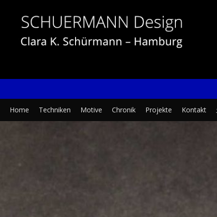
Skip
to
content
S
SCHUERMANN
Clara
Home
Techniken
Motive
Chronik
Projekte
Kontakt
f
Design
K.
–
Schürmann
Grafik
–
|
Kunst
Bilder
und
|
Design
Plastik
|
Experimentelles