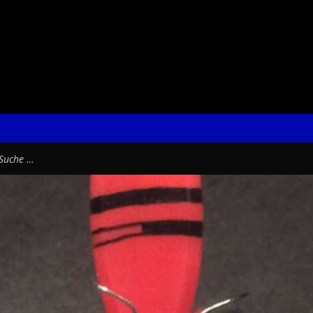
earch
or: