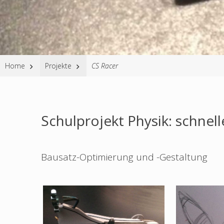
Website
Home
Projekte
CS Racer
Breadcrumbs
Schulprojekt Physik: schnel
Bausatz-Optimierung und -Gestaltung