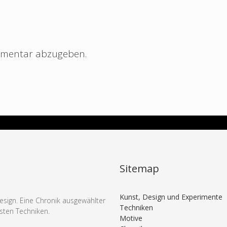
mmentar abzugeben.
Sitemap
Kunst, Design und Experimente
esign. Eine Chronik ausgewählter
Techniken
nsten Techniken.
Motive