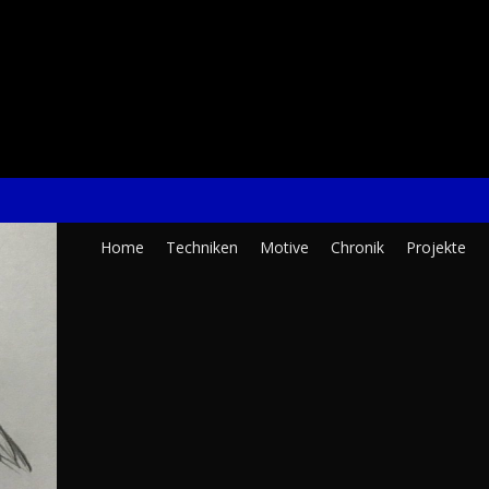
Clara
Home
Techniken
Motive
Chronik
Projekte
K.
Schürmann
–
Kunst
und
Design