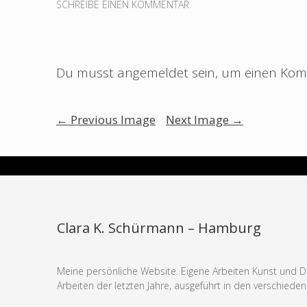
SCHREIBE EINEN KOMMENTAR
Du musst
angemeldet
sein, um einen Ko
Image
←
Previous Image
Next Image
→
navigation
Clara K. Schürmann – Hamburg
Meine persönliche Website. Eigene Arbeiten Kunst und D
Arbeiten der letzten Jahre, ausgeführt in den verschiede