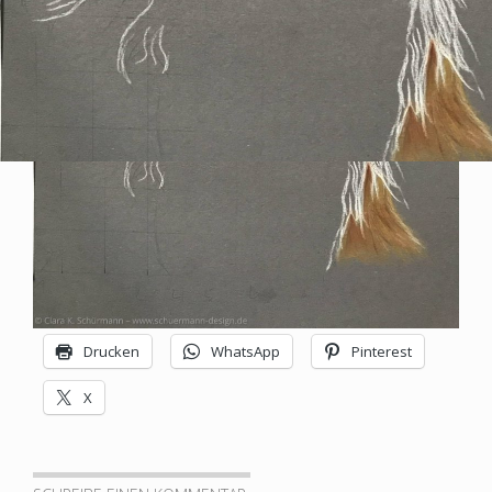
SCHUERMANN
Design
–
Grafik
|
Bilder
|
Drucken
WhatsApp
Pinterest
Plastik
|
X
Experimentelles