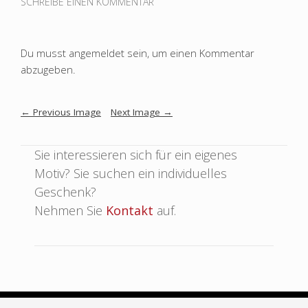
SCHREIBE EINEN KOMMENTAR
Du musst
angemeldet
sein, um einen Kommentar
abzugeben.
Image
←
Previous Image
Next Image
→
navigation
Sie interessieren sich für ein eigenes
Motiv? Sie suchen ein individuelles
Geschenk?
Nehmen Sie
Kontakt
auf.