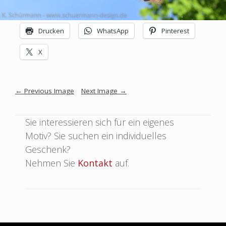
SCHUERMANN
Drucken
WhatsApp
Pinterest
Design
–
X
Grafik
|
Bilder
Image
←
Previous Image
Next Image
→
|
Plastik
navigation
Sie interessieren sich für ein eigenes
|
Motiv? Sie suchen ein individuelles
Experimentelles
Geschenk?
Nehmen Sie
Kontakt
auf.