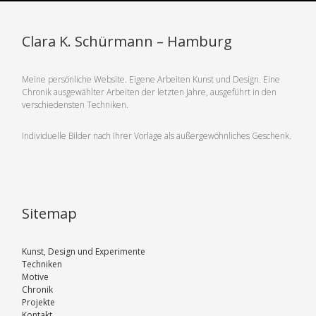
Clara K. Schürmann – Hamburg
Meine persönliche Website. Eigene Arbeiten Kunst und Design. Eine
Chronik ausgewählter Arbeiten der letzten Jahre, ausgeführt in den
verschiedensten Techniken.
Individuelle Bilder nach Ihrer Vorlage als außergewöhnliches Geschenk.
Sitemap
Kunst, Design und Experimente
Techniken
Motive
Chronik
Projekte
Kontakt