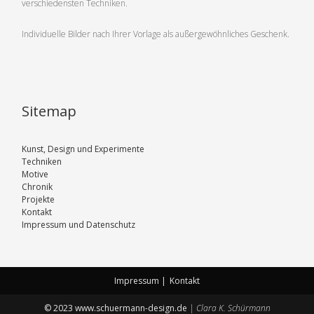
verschiedensten Techniken.
Individuelle Bilder nach Ihrer Vorlage als außergewöhnliches Geschenk.
Sitemap
Kunst, Design und Experimente
Techniken
Motive
Chronik
Projekte
Kontakt
Impressum und Datenschutz
Impressum |
Kontakt
Secondary
© 2023 www.schuermann-design.de
|
Clara K. Schürmann