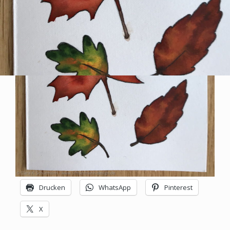
SCHUERMANN
Design
–
Grafik
|
Bilder
|
Plastik
|
Drucken
WhatsApp
Pinterest
Experimentelles
X