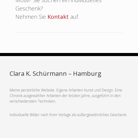
Motiv? Sie suchen ein individuelles
Geschenk?
Nehmen Sie
Kontakt
auf.
Clara K. Schürmann – Hamburg
Meine persönliche Website. Eigene Arbeiten Kunst und Design. Eine
Chronik ausgewählter Arbeiten der letzten Jahre, ausgeführt in den
verschiedensten Techniken.
Individuelle Bilder nach Ihrer Vorlage als außergewöhnliches Geschenk.