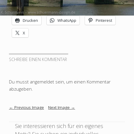
SCHUERMANN
Drucken
WhatsApp
Pinterest
Design
X
–
Grafik
|
Bilder
SCHREIBE EINEN KOMMENTAR
|
Plastik
|
Du musst
angemeldet
sein, um einen Kommentar
Experimentelles
abzugeben.
Image
←
Previous Image
Next Image
→
navigation
Sie interessieren sich für ein eigenes