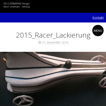
Skip
to
content
Kontakt
MENU
2015_Racer_Lackierung
Posted
21. Dezember 2016
on