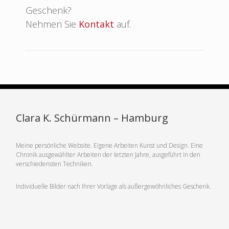
Geschenk?
Nehmen Sie
Kontakt
auf.
Clara K. Schürmann – Hamburg
Meine persönliche Website. Eigene Arbeiten Kunst und Design. Eine
Chronik ausgewählter Arbeiten der letzten Jahre, ausgeführt in den
verschiedensten Techniken.
Individuelle Bilder nach Ihrer Vorlage als außergewöhnliches Geschenk.