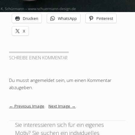
SCHUERMANN
Drucken
WhatsApp
Pinterest
Design
–
X
Grafik
|
Bilder
SCHREIBE EINEN KOMMENTAR
|
Plastik
|
Du musst
angemeldet
sein, um einen Kommentar
Experimentelles
abzugeben.
Image
←
Previous Image
Next Image
→
navigation
Sie interessieren sich für ein eigenes
Motiv? Sie suchen ein individuelles